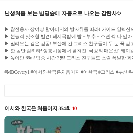
난생처음 보는 빌딩숲에 자동으로 나오는 감탄사✨
▶ 참전용사 장여상 할아버지의 발자취를 따라! 가이드 알렉산
▶ 본능적 맛조합 발견! 돼지국밥에 밥 + 부추 + 소면 싹 다 말아
▶ 밀려오는 깊은 감동! 부산에 간 그리스 친구들이 두 눈 꾹 
▶ 한 놈만 걸려라! 깡통시장에서 펼쳐진 ‘극강의 매운맛’ 돼
▶ 높이만 66m! 탑승 시간 2분! 그리스 친구들도 스릴 폭발한 화
#MBCevery1 #어서와한국은처음이지 #어한국 #그리스 #부
어서와 한국은 처음이지 354회
10