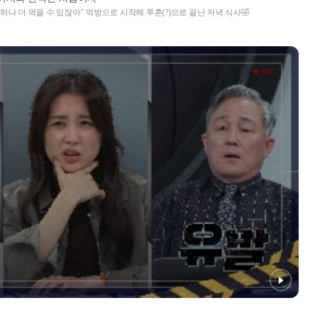
"하나 더 먹을 수 있잖아" 먹방으로 시작해 투혼(?)으로 끝난 저녁 식사🤣