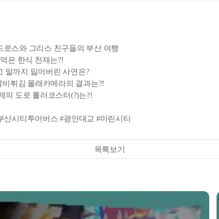
드로스와 그리스 친구들의 부산 여행
 먹은 한식 천재는?!
감고 말까지 잃어버린 사연은?
지갈비튀김 몰래카메라의 결과는?!
제의 도로 롤러코스터(?)는?!
산 #부산시티투어버스 #광안대교 #마린시티
목록보기