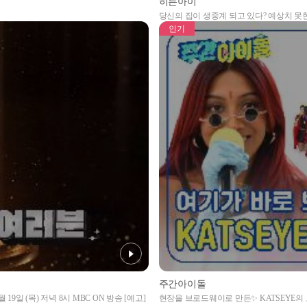
히든아이
당신의 집이 생중계 되고 있다? 예상치 못
인기
주간아이돌
19일 (목) 저녁 8시 MBC ON 방송 [예고]
현장을 브로드웨이로 만든✨ KATSEYE의 