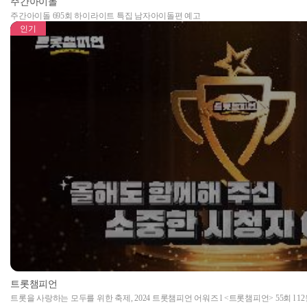
주간아이돌
주간아이돌 695회 하이라이트 특집 남자아이돌편 예고
인기
트롯챔피언
트롯을 사랑하는 모두를 위한 축제, 2024 트롯챔피언 어워즈 l <트롯챔피언> 55회 l 12월 