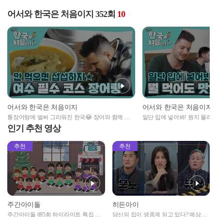
어서와 한국은 처음이지 352회
10
어서와 한국은 처음이지
어서와 한국은 처음이지
통장어탕에 벌써 그리워진 한국😂 장어와 함께 마
일단 입에 넣어봐! 뭔지 몰라도
무리한 한국 여행✨
는 한식💖
인기 추천 영상
추천
추천
주간아이돌
히든아이
주간아이돌 695회 하이라이트 특집 남
당신의 집이 생중계 되고 있다? 예상치