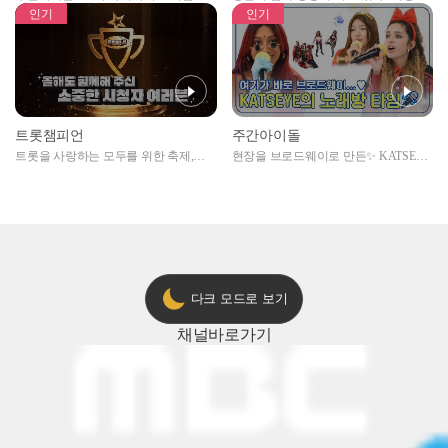
자아이돌편 예고
못한 곳에서 일어나는 불법촬영 범죄!
인기
인기
트롯챔피언
주간아이돌
트롯을 사랑하는 모두를 위한 축제,
현장을 브로드웨이로 만든✨ KATSEYE
2024 트롯챔피언 어워즈 l <트롯챔피언
의 노래방 타임🎤
> 55회 l 12월 19일 (목) 저녁 8시 MBC
ON 방송 [예고]
다크 모드로 보기
채널
바로가기