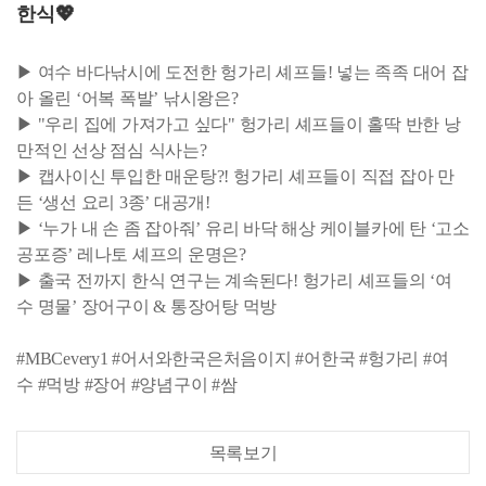
한식💖
▶ 여수 바다낚시에 도전한 헝가리 셰프들! 넣는 족족 대어 잡
아 올린 ‘어복 폭발’ 낚시왕은?
▶ "우리 집에 가져가고 싶다" 헝가리 셰프들이 홀딱 반한 낭
만적인 선상 점심 식사는?
▶ 캡사이신 투입한 매운탕?! 헝가리 셰프들이 직접 잡아 만
든 ‘생선 요리 3종’ 대공개!
▶ ‘누가 내 손 좀 잡아줘’ 유리 바닥 해상 케이블카에 탄 ‘고소
공포증’ 레나토 셰프의 운명은?
▶ 출국 전까지 한식 연구는 계속된다! 헝가리 셰프들의 ‘여
수 명물’ 장어구이 & 통장어탕 먹방
#MBCevery1 #어서와한국은처음이지 #어한국 #헝가리 #여
수 #먹방 #장어 #양념구이 #쌈
목록보기