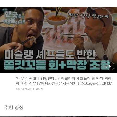
'너무 신선해서 맹맛인데...?' 이탈리아 셰프들이 회 먹다 막장
에 빠진 이유 l #어서와한국은처음이지 l #MBCevery1 l EP.437
어서와 한국은 처음이지
추천 영상