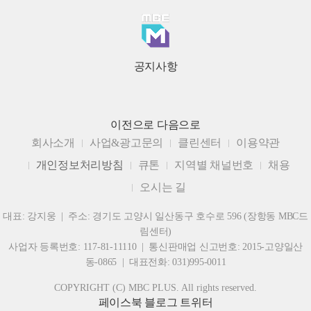
공지사항
이전으로
다음으로
회사소개
사업&광고문의
클린센터
이용약관
개인정보처리방침
큐톤
지역별 채널번호
채용
오시는 길
대표: 강지웅 | 주소: 경기도 고양시 일산동구 호수로 596 (장항동 MBC드
림센터)
사업자 등록번호: 117-81-11110 | 통신판매업 신고번호: 2015-고양일산
동-0865 | 대표전화: 031)995-0011
COPYRIGHT (C) MBC PLUS. All rights reserved.
페이스북
블로그
트위터