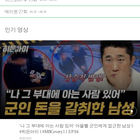
메이퀸 27회
05:25 ~ 06:42
인기 영상
'나 그 부대에 아는 사람 있어' 아들뻘 군인에게 접근한 남성 l
#히든아이 l #MBCevery1 l EP.94
히든아이