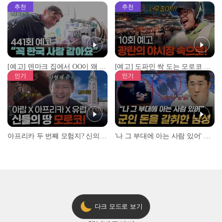
추천
추천
[예고] 덴마크 집에서 OO이 왜 나와...? 이상할 정도로 한국을 사랑하는 우리 형을 제보합니다!
[예고] 도파민 싹 도는 모로코 야시장 투어!
인기
인기
아프리카 두 번째 모험지? 신의 땅 ‘모로코’✈️ l #위대한가이드3 l #MBCevery1 l EP.9
'나 그 부대에 아는 사람 있어' 아들뻘 군인에게 접근한 남성 l #히든아이 l #MBCevery1 l EP.94
다크 모드로 보기