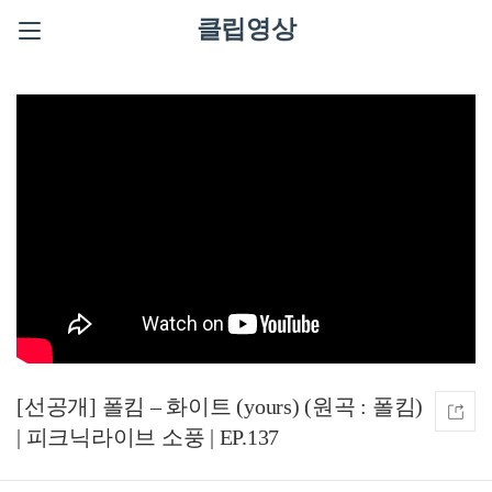
클립영상
[선공개] 폴킴 – 화이트 (yours) (원곡 : 폴킴)
| 피크닉라이브 소풍 | EP.137