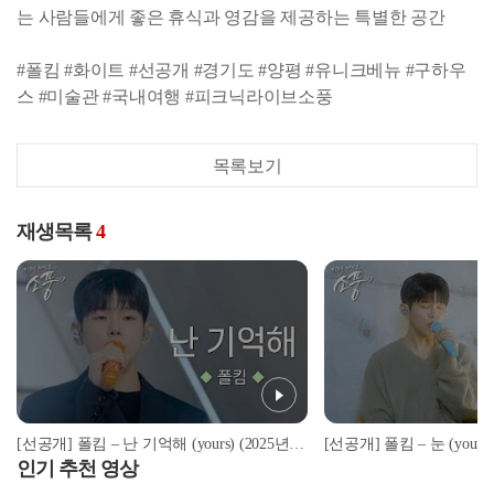
는 사람들에게 좋은 휴식과 영감을 제공하는 특별한 공간
#폴킴 #화이트 #선공개 #경기도 #양평 #유니크베뉴 #구하우
스 #미술관 #국내여행 #피크닉라이브소풍
목록보기
재생목록
4
[선공개] 폴킴 – 난 기억해 (yours) (2025년 신곡) | 피크닉라이브 소풍 | EP.137
인기 추천 영상