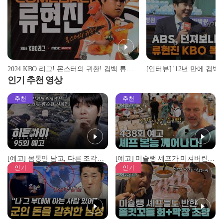
2024 KBO 리그! 몬스터의 귀환! 컴백 류현진! | 야구는 엠스플
인기 추천 영상
추천
추천
[예고] 몸통만 남고, 다른 조각은 어디에..? 시화호에서 드러난 충격적인 토막 살인사건!
[예고] 미슐랭 셰프가 미쳐버린 이유! 본능이 깨어난 사건은?
인기
인기