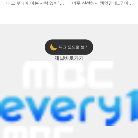
'나 그 부대에 아는 사람 있어' 아들뻘 군인에게 접근한 남성 l #히든아이 l #MBCevery1 l EP.94
'너무 신선해서 맹맛인데...?' 이탈리아 셰프들이 회 먹다 막장에 빠진 이유 l #어서와한국은처음이지 l #MBCevery1 l EP.437
다크 모드로 보기
채널
바로가기