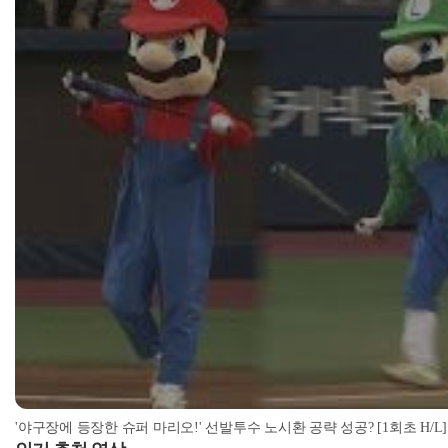
'야구장에 등장한 슈퍼 마리오!' 선발투수 노시환 공략 성공? [1회초 H/L