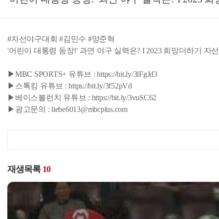
#자선야구대회 #김민수 #양준혁
'어린이 대통령 등장!' 과연 야구 실력은? I 2023 희망더하기 
▶MBC SPORTS+ 유튜브 : https://bit.ly/3lFgJd3
▶스톡킹 유튜브 : https://bit.ly/3f52pVd
▶베이스볼런치 유튜브 : https://bit.ly/3vuSC62
▶광고문의 : liebe6013@mbcplus.com
재생목록
10