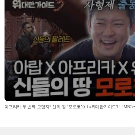
아프리카 두 번째 모험지? 신의 땅 ‘모로코’✈️ l #위대한가이드3 l #MBCevery