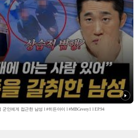
인에게 접근한 남성 l #히든아이 l #MBCevery1 l EP.94