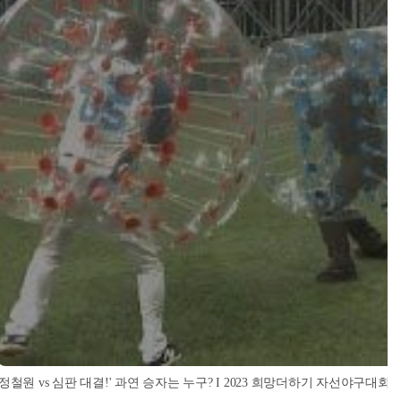
'정철원 vs 심판 대결!' 과연 승자는 누구? I 2023 희망더하기 자선야구대회