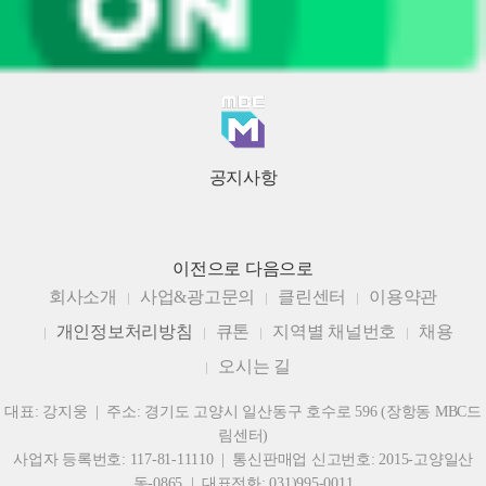
공지사항
이전으로
다음으로
회사소개
사업&광고문의
클린센터
이용약관
개인정보처리방침
큐톤
지역별 채널번호
채용
오시는 길
대표: 강지웅 | 주소: 경기도 고양시 일산동구 호수로 596 (장항동 MBC드
림센터)
사업자 등록번호: 117-81-11110 | 통신판매업 신고번호: 2015-고양일산
동-0865 | 대표전화: 031)995-0011