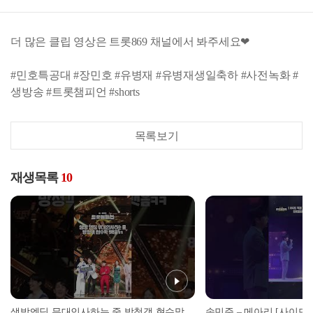
더 많은 클립 영상은 트롯869 채널에서 봐주세요❤
#민호특공대 #장민호 #유병재 #유병재생일축하 #사전녹화 #
생방송 #트롯챔피언 #shorts
목록보기
재생목록
10
생방엔딩 무대인사하는 중 방청객 현수막 뺏음ㅋㅋ l #트롯챔피언 #미방분zip #김수찬 #박서진 #shorts