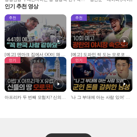
인기 추천 영상
추천
추천
[예고] 덴마크 집에서 OO이 왜 나와...? 이상할 정도로 한국을 사랑하는 우리 형을 제보합니다!
[예고] 도파민 싹 도는 모로코 야시장 투어!
인기
인기
아프리카 두 번째 모험지? 신의 땅 ‘모로코’✈️ l #위대한가이드3 l #MBCevery1 l EP.9
'나 그 부대에 아는 사람 있어' 아들뻘 군인에게 접근한 남성 l #히든아이 l #MBCevery1 l EP.94