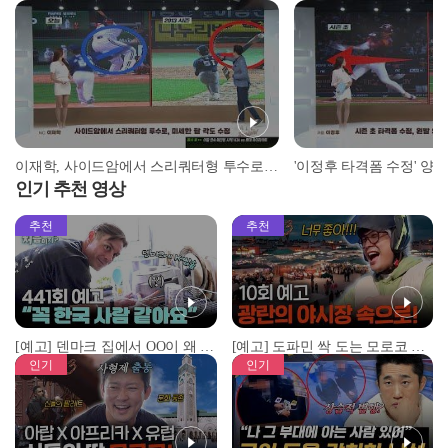
이재학, 사이드암에서 스리쿼터형 투수로 미세한 팔 각도 수정 I #베이스볼투나잇 2023.06.04
인기 추천 영상
추천
추천
[예고] 덴마크 집에서 OO이 왜 나와...? 이상할 정도로 한국을 사랑하는 우리 형을 제보합니다!
[예고] 도파민 싹 도는 모로코 야시장 투어!
인기
인기