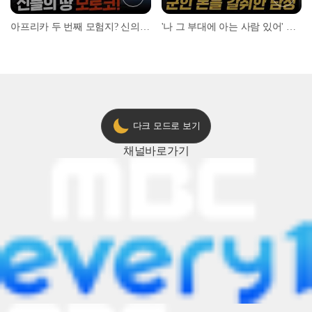
아프리카 두 번째 모험지? 신의 땅 ‘모로코’✈️ l #위대한가이드3 l #MBCevery1 l EP.9
'나 그 부대에 아는 사람 있어' 아들뻘 군인에게 접근한 남성 l #히든아이 l #MBCevery1 l EP.94
다크 모드로 보기
채널
바로가기