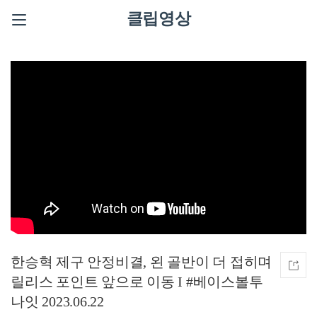
클립영상
한승혁 제구 안정비결, 왼 골반이 더 접히며
릴리스 포인트 앞으로 이동 I #베이스볼투
나잇 2023.06.22