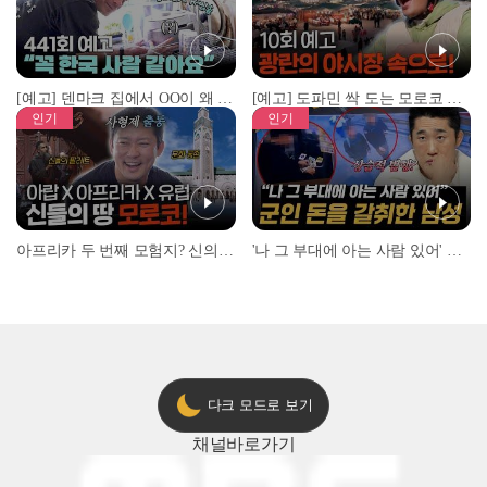
[예고] 덴마크 집에서 OO이 왜 나와...? 이상할 정도로 한국을 사랑하는 우리 형을 제보합니다!
[예고] 도파민 싹 도는 모로코 야시장 투어!
인기
인기
아프리카 두 번째 모험지? 신의 땅 ‘모로코’✈️ l #위대한가이드3 l #MBCevery1 l EP.9
'나 그 부대에 아는 사람 있어' 아들뻘 군인에게 접근한 남성 l #히든아이 l #MBCevery1 l EP.94
다크 모드로 보기
채널
바로가기