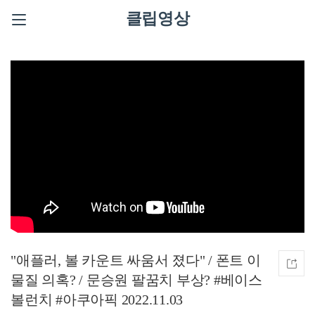
클립영상
"애플러, 볼 카운트 싸움서 졌다" / 폰트 이
물질 의혹? / 문승원 팔꿈치 부상? #베이스
볼런치 #아쿠아픽 2022.11.03