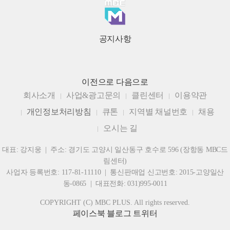
공지사항
이전으로
다음으로
회사소개
사업&광고문의
클린센터
이용약관
개인정보처리방침
큐톤
지역별 채널번호
채용
오시는 길
대표: 강지웅 | 주소: 경기도 고양시 일산동구 호수로 596 (장항동 MBC드
림센터)
사업자 등록번호: 117-81-11110 | 통신판매업 신고번호: 2015-고양일산
동-0865 | 대표전화: 031)995-0011
COPYRIGHT (C) MBC PLUS. All rights reserved.
페이스북
블로그
트위터