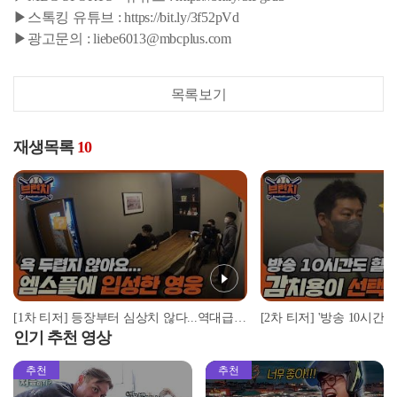
▶스톡킹 유튜브 : https://bit.ly/3f52pVd
▶광고문의 : liebe6013@mbcplus.com
목록보기
재생목록
10
[1차 티저] 등장부터 심상치 않다...역대급 입담 ○○○, 엠스플 입성 #베이스볼런치 #스톡킹 #이벤트
인기 추천 영상
추천
추천