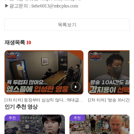
▶광고문의 : liebe6013@mbcplus.com
목록보기
재생목록
10
[1차 티저] 등장부터 심상치 않다...역대급 입담 ○○○, 엠스플 입성 #베이스볼런치 #스톡킹 #이벤트
인기 추천 영상
추천
추천