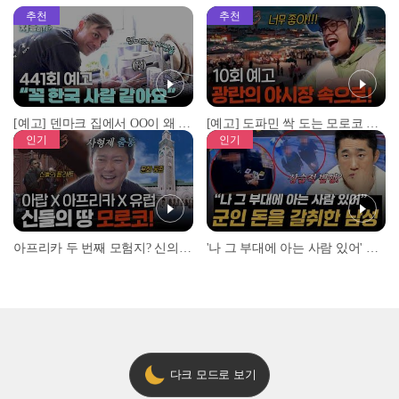
추천
추천
[예고] 덴마크 집에서 OO이 왜 나와...? 이상할 정도로 한국을 사랑하는 우리 형을 제보합니다!
[예고] 도파민 싹 도는 모로코 야시장 투어!
인기
인기
아프리카 두 번째 모험지? 신의 땅 ‘모로코’✈️ l #위대한가이드3 l #MBCevery1 l EP.9
'나 그 부대에 아는 사람 있어' 아들뻘 군인에게 접근한 남성 l #히든아이 l #MBCevery1 l EP.94
다크 모드로 보기