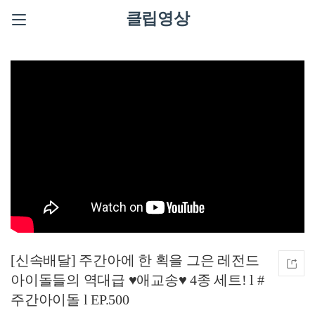
클립영상
[신속배달] 주간아에 한 획을 그은 레전드
아이돌들의 역대급 ♥애교송♥ 4종 세트!‍ l #
주간아이돌 l EP.500