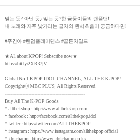
맞는 듯? 아닌 듯¿ 맞는 듯?한 금둥이들의 랜플댄❗
내 노래와 자주 낯가리는 골차의 완벽호흡이 궁금하다면!
#주간아 #랜덤플레이댄스 #골든차일드
★All about KPOP! Subscribe now★
https://bit.ly/2XR37jV
Global No.1 KPOP IDOL CHANNEL, ALL THE K-POP!
Copyrightⓒ MBC PLUS, All Rights Reserved.
------------------------------------------------------
Buy All The K-POP Goods
* allthekshop : http://www.allthekshop.com
* facebook : http://facebook.com/allthekpop.idol
* twitter : https://twitter.com/ALLTHEKPOP
* instagram : https://www.instagram.com/allthekpop.official
* idolchamp : http://www.idolchamp.co.kr/