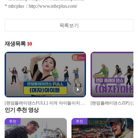
* mbcplus : http://www.mbcplus.com/
목록보기
재생목록
10
[랜덤플레이댄스FULL] 이게 아이들이지..☆ 불태울 준비 완료? 활짝 핀 아이들 군무! l 여자아이들((G)I-DLE) l RandomPlayDance
인기 추천 영상
추천
추천