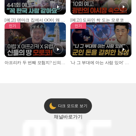
[예고] 덴마크 집에서 OO이 왜 나와...? 이상할 정도로 한국을 사랑하는 우리 형을 제보합니다!
[예고] 도파민 싹 도는 모로코 야시장 투어!
인기
인기
아프리카 두 번째 모험지? 신의 땅 ‘모로코’✈️ l #위대한가이드3 l #MBCevery1 l EP.9
'나 그 부대에 아는 사람 있어' 아들뻘 군인에게 접근한 남성 l #히든아이 l #MBCevery1 l EP.94
다크 모드로 보기
채널
바로가기