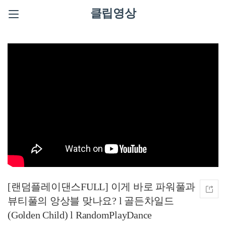
클립영상
[랜덤플레이댄스FULL] 이게 바로 파워풀과
뷰티풀의 앙상블 맞나요? l 골든차일드
(Golden Child) l RandomPlayDance