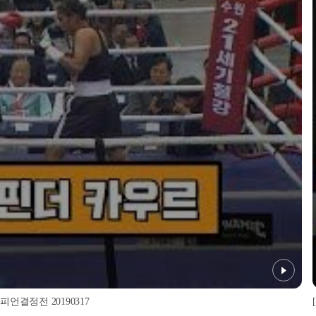
피언결정전 20190317