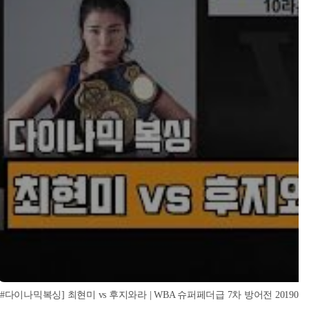
[#다이나믹복싱] 최현미 vs 후지와라 | WBA 슈퍼페더급 7차 방어전 2019062