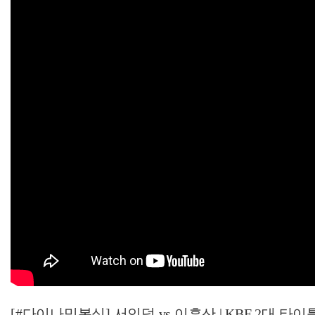
[#다이나믹복싱] 서인덕 vs 이흑산 | KBF 2대 타이틀