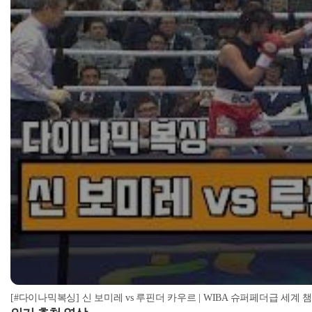
[#다이나믹복싱] 신 보미레 vs 루핀더 카우르 | WIBA 슈퍼페더급 세계 챔