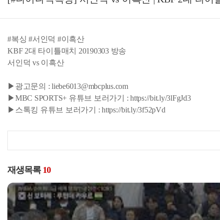
#복싱 #서인덕 #이흑산
KBF 2대 타이틀매치 20190303 방송
서인덕 vs 이흑산
▶광고문의 : liebe6013@mbcplus.com
▶MBC SPORTS+ 유튜브 보러가기 : https://bit.ly/3lFgJd3
▶스톡킹 유튜브 보러가기 : https://bit.ly/3f52pVd
재생목록
10