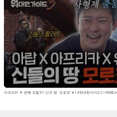
아프리카 두 번째 모험지? 신의 땅 ‘모로코’✈️ l #위대한가이드3 l #MBCevery