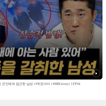
인에게 접근한 남성 l #히든아이 l #MBCevery1 l EP.94