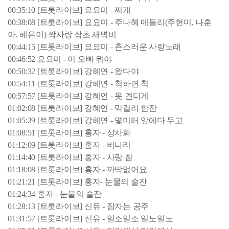
00:35:10 [트롯라이브] 요요미 - 찌개
00:38:08 [트롯라이브] 요요미 - 주나혜 메들리(주현미, 나훈
아, 혜은이) 짝사랑 잡초 새벽비
00:44:15 [트롯라이브] 요요미 - 촌스러운 사랑노래
00:46:52 요요미 - 이 오빠 뭐야
00:50:32 [트롯라이브] 강혜연 - 왔다야
00:54:11 [트롯라이브] 강혜연 - 척하면 척
00:57:57 [트롯라이브] 강혜연 - 못 견디게
01:02:08 [트롯라이브] 강혜연 - 막걸리 한잔
01:05:29 [트롯라이브] 강혜연 - 몇미터 앞에다 두고
01:08:51 [트롯라이브] 홍자 - 상사화
01:12:09 [트롯라이브] 홍자 - 비나리
01:14:40 [트롯라이브] 홍자 - 사랑 참
01:18:08 [트롯라이브] 홍자 - 까딱없어요
01:21:21 [트롯라이브] 홍자- 눈물의 술잔
01:24:34 홍자 - 눈물의 술잔
01:28:13 [트롯라이브] 신유 - 잠자는 공주
01:31:57 [트롯라이브] 신유 - 일소일소 일노일노