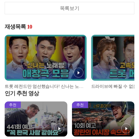
목록보기
재생목록
10
트롯 레전드만 엄선했습니다! 신나는 노래방 트롯 애창곡 모음! l 네가 왜 거기서 나와, 한잔해, 샤방샤방, 오라버니, 황진이, 뿐이고 l #트롯869
인기 추천 영상
추천
추천