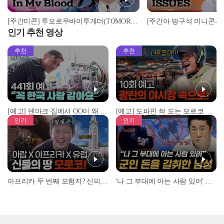
[주간미콘] 투모로우바이투게더(TOMORROW X TOGETHER)의 ‘In My Blood’♬ full ver. l EP.515
인기 추천 영상
추천
추천
[예고] 덴마크 집에서 OO이 왜 나와...? 이상할 정도로 한국을 사랑하는 우리 형을 제보합니다!
[예고] 도파민 싹 도는 모로코 야시장 투어!
인기
인기
아프리카 두 번째 모험지? 신의 땅 ‘모로코’✈️ l #위대한가이드3 l #MBCevery1 l EP.9
'나 그 부대에 아는 사람 있어' 아들뻘 군인에게 접근한 남성 l #히든아이 l #MBCevery1 l EP.94