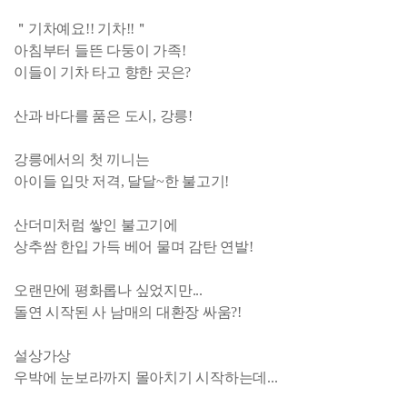
＂기차예요!! 기차!!＂
아침부터 들뜬 다둥이 가족!
이들이 기차 타고 향한 곳은?
산과 바다를 품은 도시, 강릉!
강릉에서의 첫 끼니는
아이들 입맛 저격, 달달~한 불고기!
산더미처럼 쌓인 불고기에
상추쌈 한입 가득 베어 물며 감탄 연발!
오랜만에 평화롭나 싶었지만...
돌연 시작된 사 남매의 대환장 싸움?!
설상가상
우박에 눈보라까지 몰아치기 시작하는데...