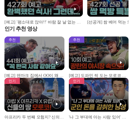
[예고] '평소대로 앉아!!' 바람 잘 날 없는 사 남매의 여행에 엄마 드디어 폭발?!🚨
인기 추천 영상
추천
추천
[예고] 덴마크 집에서 OO이 왜 나와...? 이상할 정도로 한국을 사랑하는 우리 형을 제보합니다!
[예고] 도파민 싹 도는 모로코 야시장 투어!
인기
인기
아프리카 두 번째 모험지? 신의 땅 ‘모로코’✈️ l #위대한가이드3 l #MBCevery1 l EP.9
'나 그 부대에 아는 사람 있어' 아들뻘 군인에게 접근한 남성 l #히든아이 l #MBCevery1 l EP.94