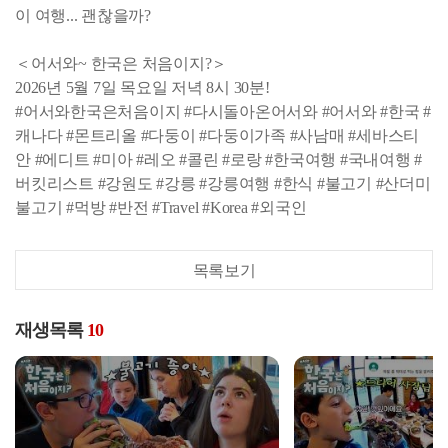
이 여행... 괜찮을까?
＜어서와~ 한국은 처음이지?＞
2026년 5월 7일 목요일 저녁 8시 30분!
#어서와한국은처음이지 #다시돌아온어서와 #어서와 #한국 #
캐나다 #몬트리올 #다둥이 #다둥이가족 #사남매 #세바스티
안 #에디트 #미아 #레오 #콜린 #로랑 #한국여행 #국내여행 #
버킷리스트 #강원도 #강릉 #강릉여행 #한식 #불고기 #산더미
불고기 #먹방 #반전 #Travel #Korea #외국인
목록보기
재생목록
10