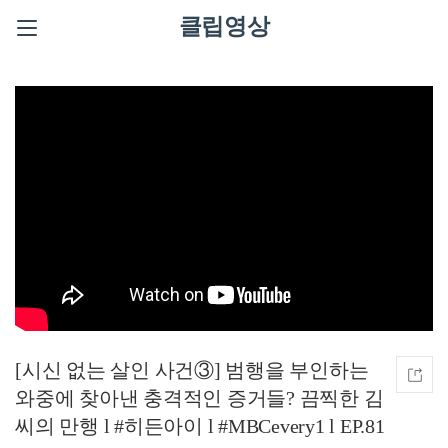
클립영상
[시신 없는 살인 사건③] 범행을 부인하는
와중에 찾아낸 충격적인 증거들? 끔찍한 김
씨의 만행 l #히든아이 l #MBCevery1 l EP.81