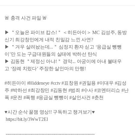
🚨 충격 사건 파일 🚨
▶ ＂오늘은 파이브 캅스!＂ ＜히든아이＞ MC 김성주, 동방
신기 최강창민에게 내적 친밀감 느낀 사연?
▶ ＂겨우 살려놨는데...＂ 심정지 환자 싣고 ‘응급실 뺑뺑
이’만 도는 구급대원들의 실태에 박하선 탄식
▶ 김동현 ＂제정신 아냐!＂ 경악... 아궁이에 아내 불태우
고 ‘장례 치렀다’ 주장한 살인마의 만행!
#히든아이 #Hiddeneye #cctv #표창원 #권일용 #이대우 #김성
주 #박하선 #최강창민 #김동현 #범죄 #수사 #코멘터리쇼 #난
폭 #운전 #폭행 #응급실 뺑뺑이 #살인사건 #춘천
♥시간 순삭 꿀잼 영상!! 구독하고 챙겨보기♥
https://bit.ly/3WwT2El
--------------------------------------------------------------