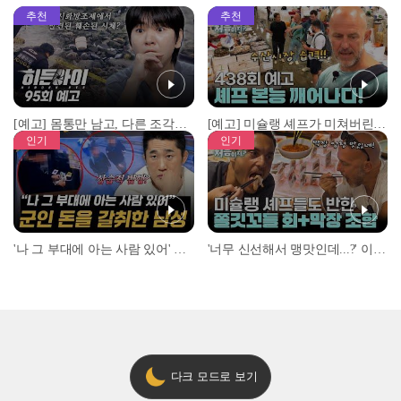
추천
추천
[예고] 몸통만 남고, 다른 조각은 어디에..? 시화호에서 드러난 충격적인 토막 살인사건!
[예고] 미슐랭 셰프가 미쳐버린 이유! 본능이 깨어난 사건은?
인기
인기
'나 그 부대에 아는 사람 있어' 아들뻘 군인에게 접근한 남성 l #히든아이 l #MBCevery1 l EP.94
'너무 신선해서 맹맛인데...?' 이탈리아 셰프들이 회 먹다 막장에 빠진 이유 l #어서와한국은처음이지 l #MBCevery1 l EP.437
다크 모드로 보기