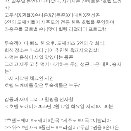
딱! 일주일 동안만 나타났다. 사라지는 신비로운 ‘호텔 도깨
비’
고두심X권율X손나은X김동준X이대휘X전성곤
6인의 도깨비들이 제주도의 전통 한옥 호텔을 운영하며
좌충우돌 글로벌 손님맞이 힐링 리얼리티 프로그램
투숙객이 다 퇴실 한 오후, 도깨비즈 5인의 첫 회식!
회식 장소는 마스터 심이 추천한 흑돼지오겹살!
사먹는 음식이 제일 맛있다는 동준,
그리고 제주 고추 먹기 내기하는 두심 성곤 나은 대휘. 승자
는?
다시 시작된 체크인 시간
호텔 도깨비를 찾은 투숙객들은 누구?
감동과 재미 그리고 힐링을 선사할
＜호텔 도깨비＞2026년 2월 17일 화요일 저녁 8시 30분
#호텔도깨비 #도깨비 #한국 #제주도 #미국 #이탈리아
#스위스 #덴마크 #폴란드 #브라질 #고두심 #권율 #손나은