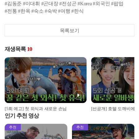
#김동준 #이대휘 #곤대장 #전성곤 #Korea #외국인 #팝업
#전통 #한옥 #숙소 #숙박 #여행 #한식
목록보기
재생목록
10
[5회 예고] 첫 외식과 새로운 손님
[선공개] 호텔 도깨비에 
인기 추천 영상
추천
추천