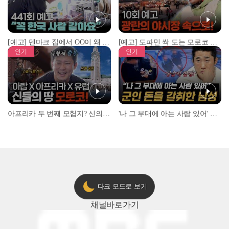
[예고] 덴마크 집에서 OO이 왜 나와...? 이상할 정도로 한국을 사랑하는 우리 형을 제보합니다!
[예고] 도파민 싹 도는 모로코 야시장 투어!
인기
인기
아프리카 두 번째 모험지? 신의 땅 ‘모로코’✈️ l #위대한가이드3 l #MBCevery1 l EP.9
'나 그 부대에 아는 사람 있어' 아들뻘 군인에게 접근한 남성 l #히든아이 l #MBCevery1 l EP.94
다크 모드로 보기
채널
바로가기