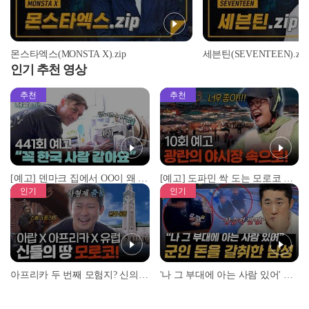
몬스타엑스(MONSTA X).zip
세븐틴(SEVENTEEN).zip
인기 추천 영상
추천
추천
[예고] 덴마크 집에서 OO이 왜 나와...? 이상할 정도로 한국을 사랑하는 우리 형을 제보합니다!
[예고] 도파민 싹 도는 모로코 야시장 투어!
인기
인기
아프리카 두 번째 모험지? 신의 땅 ‘모로코’✈️ l #위대한가이드3 l #MBCevery1 l EP.9
'나 그 부대에 아는 사람 있어' 아들뻘 군인에게 접근한 남성 l #히든아이 l #MBCevery1 l EP.94