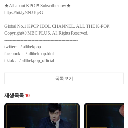
★All about KPOP! Subscribe now★
https://bit.ly/3NJTqeG
Global No.1 KPOP IDOL CHANNEL, ALL THE K-POP!
Copyrightⓒ MBC PLUS, All Rights Reserved.
------------------------------------------------------
twitter : / allthekpop
facebook : / allthekpop.idol
tiktok : / allthekpop_official
목록보기
재생목록
10