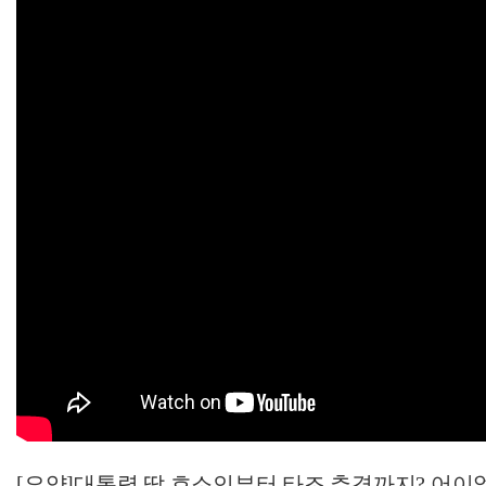
[요약]대통령 딸 호소인부터 타조 추격까지? 어이없는 별별