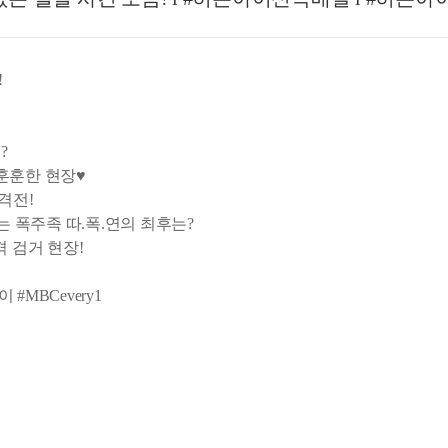
!
?
 훈훈한 현장♥
추격전!
는 폭주족 따.폭.연의 최후는?
격 검거 현장!
#MBCevery1