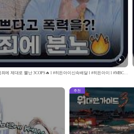
※분노주의※ 웃음소리가 기분 나쁘다고 폭행을 한다고😡?! 이상동기 범죄에 제대로 뿔난 3COPS🔥 l #히든아이신속배달 l #히든아이 l #MBCevery1 l EP.01
추천