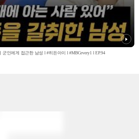
인에게 접근한 남성 l #히든아이 l #MBCevery1 l EP.94