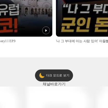
1 l EP.9
'나 그 부대에 아는 사람 있어' 아들뻘 군
다크 모드로 보기
채널
바로가기