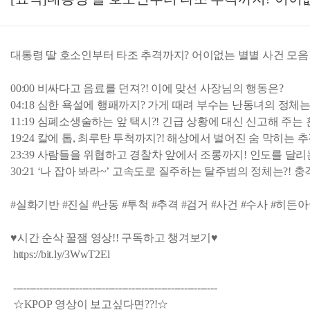
대통령 딸 호소인부터 타조 추격까지? 어이없는 별별 사건 모음
00:00 비싸다고 음료를 던져?! 이에 맞선 사장님의 행동은?
04:18 심한 욕설에 행패까지? 가게 때려 부수는 난동녀의 정체는
11:19 심폐소생술하는 앞 택시?! 긴급 상황에 대신 신고해 주는
19:24 칼에 톱, 최루탄 투척까지?! 해상에서 벌어진 숨 막히는 
23:39 사람들을 위협하고 경찰차 앞에서 조롱까지! 인도를 달리
30:21 ‘나 잡아 봐라~’ 고속도로 질주하는 탈주범의 정체는?! 충
#실화기반 #진실 #난동 #투척 #추격 #검거 #사건 #수사 #히든아이 
♥시간 순삭 꿀잼 영상!! 구독하고 챙겨보기♥
https://bit.ly/3WwT2El
--------------------------------------------------------------
☆KPOP 영상이 보고싶다면??!☆