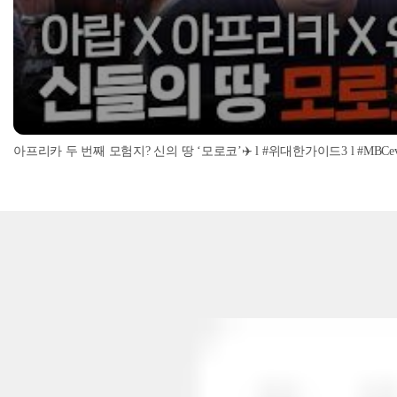
아프리카 두 번째 모험지? 신의 땅 ‘모로코’✈️ l #위대한가이드3 l #MBCevery