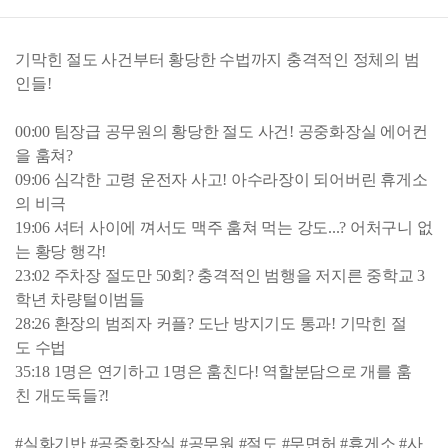
기막힌 절도 사건부터 황당한 수법까지 충격적인 정체의 범
인들!
00:00 팀장급 공무원의 황당한 절도 사건! 공중화장실 에어컨
을 훔쳐?
09:06 심각한 고령 운전자 사고! 아수라장이 되어버린 휴게소
의 비극
19:06 셔터 사이에 껴서도 맥주 훔쳐 먹는 강도...? 어처구니 없
는 황당 행각!
23:02 주차장 절도만 50회? 충격적인 범행을 저지른 중학교 3
학년 차량털이범들
28:26 환장의 범죄자 커플? 도난 방지기도 통과! 기막힌 절
도 수법
35:18 1명은 연기하고 1명은 훔친다! 역할분담으로 개를 훔
친 개도둑들?!
#실화기반 #공중화장실 #공무원 #절도 #무면허 #휴게소 #사