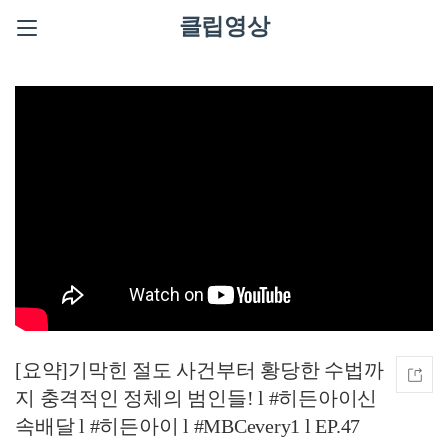
클립영상
[요약]기막힌 절도 사건부터 황당한 수법까
지 충격적인 정체의 범인들! l #히든아이신
속배달 l #히든아이 l #MBCevery1 l EP.47