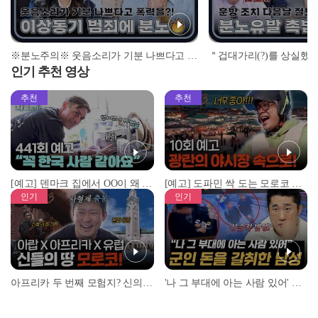
※분노주의※ 웃음소리가 기분 나쁘다고 폭행을 한다고😡?! 이상동기 범죄에 제대로 뿔난 3COPS🔥 l #히든아이신속배달 l #히든아이 l #MBCevery1 l EP.01
인기 추천 영상
추천
추천
[예고] 덴마크 집에서 OO이 왜 나와...? 이상할 정도로 한국을 사랑하는 우리 형을 제보합니다!
[예고] 도파민 싹 도는 모로코 야시장 투어!
인기
인기
아프리카 두 번째 모험지? 신의 땅 ‘모로코’✈️ l #위대한가이드3 l #MBCevery1 l EP.9
'나 그 부대에 아는 사람 있어' 아들뻘 군인에게 접근한 남성 l #히든아이 l #MBCevery1 l EP.94