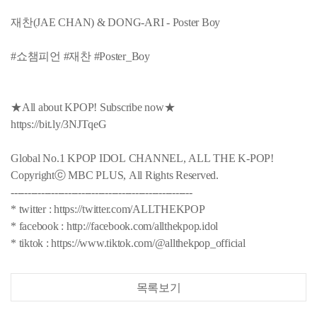
재찬(JAE CHAN) & DONG-ARI - Poster Boy
#쇼챔피언 #재찬 #Poster_Boy
★All about KPOP! Subscribe now★
https://bit.ly/3NJTqeG
Global No.1 KPOP IDOL CHANNEL, ALL THE K-POP!
Copyrightⓒ MBC PLUS, All Rights Reserved.
------------------------------------------------------
* twitter : https://twitter.com/ALLTHEKPOP
* facebook : http://facebook.com/allthekpop.idol
* tiktok : https://www.tiktok.com/@allthekpop_official
목록보기