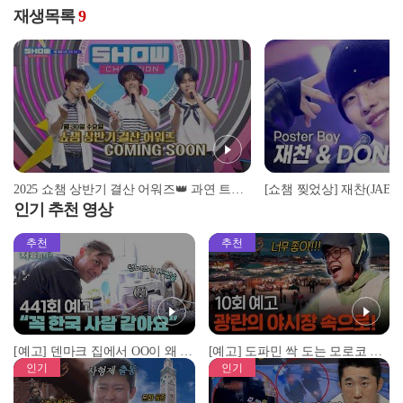
재생목록
9
2025 쇼챔 상반기 결산 어워즈👑 과연 트로피의 주인공은?🏆 [예고]
인기 추천 영상
추천
추천
[예고] 덴마크 집에서 OO이 왜 나와...? 이상할 정도로 한국을 사랑하는 우리 형을 제보합니다!
[예고] 도파민 싹 도는 모로코 야시장 투어!
인기
인기