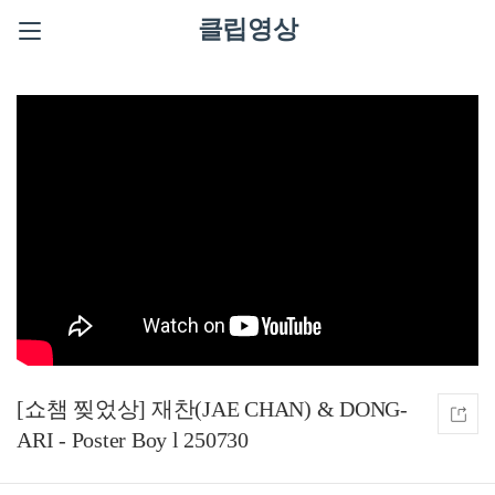
클립영상
[쇼챔 찢었상] 재찬(JAE CHAN) & DONG-
ARI - Poster Boy l 250730