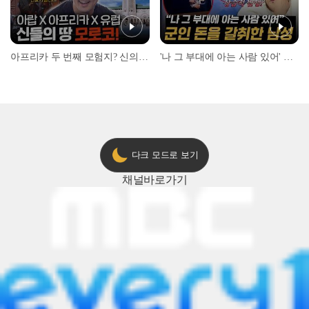
아프리카 두 번째 모험지? 신의 땅 ‘모로코’✈️ l #위대한가이드3 l #MBCevery1 l EP.9
'나 그 부대에 아는 사람 있어' 아들뻘 군인에게 접근한 남성 l #히든아이 l #MBCevery1 l EP.94
다크 모드로 보기
채널
바로가기