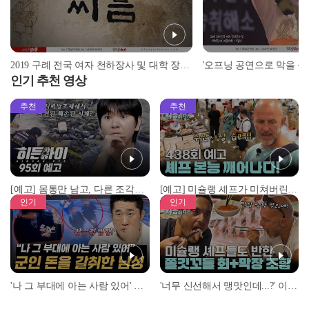
2019 구례 전국 여자 천하장사 및 대학 장사 씨름대회 -1일차
인기 추천 영상
추천
추천
[예고] 몸통만 남고, 다른 조각은 어디에..? 시화호에서 드러난 충격적인 토막 살인사건!
[예고] 미슐랭 셰프가 미쳐버린 이유! 본능이 깨어난 사건은?
인기
인기
'나 그 부대에 아는 사람 있어' 아들뻘 군인에게 접근한 남성 l #히든아이 l #MBCevery1 l EP.94
'너무 신선해서 맹맛인데...?' 이탈리아 셰프들이 회 먹다 막장에 빠진 이유 l #어서와한국은처음이지 l #MBCevery1 l EP.437