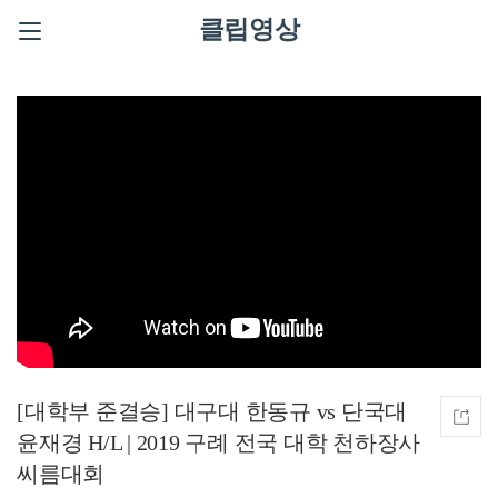
클립영상
[대학부 준결승] 대구대 한동규 vs 단국대
윤재경 H/L | 2019 구례 전국 대학 천하장사
씨름대회