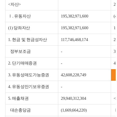
<자산>
2
Ⅰ. 유동자산
195,382,971,600
(
(1) 당좌자산
195,382,971,600
1
1. 현금 및 현금성자산
117,746,468,174
2
정부보조금
-
3
2. 단기매매증권
-
4
3. 유동성매도가능증권
42,608,228,749
4. 유동성만기보유증권
-
5. 매출채권
29,940,312,304
<
대손충당금
(1,669,664,220)
Ⅰ