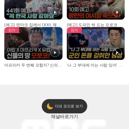
[예고] 덴마크 집에서 OO이 왜 나와...? 이상할 정도로 한국을 사랑하는 우리 형을 제보합니다!
[예고] 도파민 싹 도는 모로코 야시장 투어!
인기
인기
아프리카 두 번째 모험지? 신의 땅 ‘모로코’✈️ l #위대한가이드3 l #MBCevery1 l EP.9
'나 그 부대에 아는 사람 있어' 아들뻘 군인에게 접근한 남성 l #히든아이 l #MBCevery1 l EP.94
다크 모드로 보기
채널
바로가기