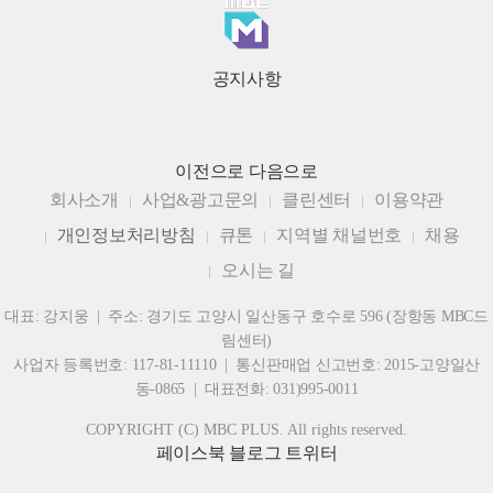
공지사항
이전으로
다음으로
회사소개
사업&광고문의
클린센터
이용약관
개인정보처리방침
큐톤
지역별 채널번호
채용
오시는 길
대표: 강지웅 | 주소: 경기도 고양시 일산동구 호수로 596 (장항동 MBC드
림센터)
사업자 등록번호: 117-81-11110 | 통신판매업 신고번호: 2015-고양일산
동-0865 | 대표전화: 031)995-0011
COPYRIGHT (C) MBC PLUS. All rights reserved.
페이스북
블로그
트위터