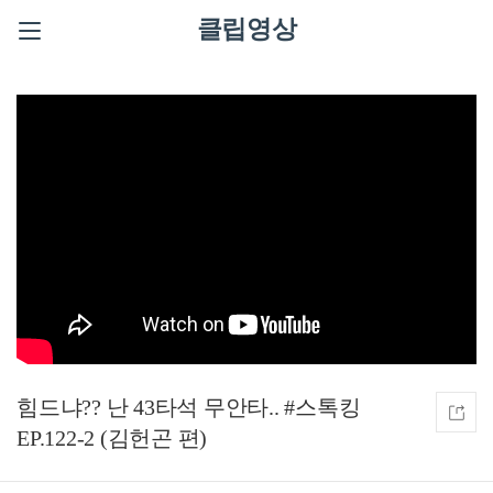
클립영상
힘드냐?? 난 43타석 무안타.. #스톡킹
EP.122-2 (김헌곤 편)