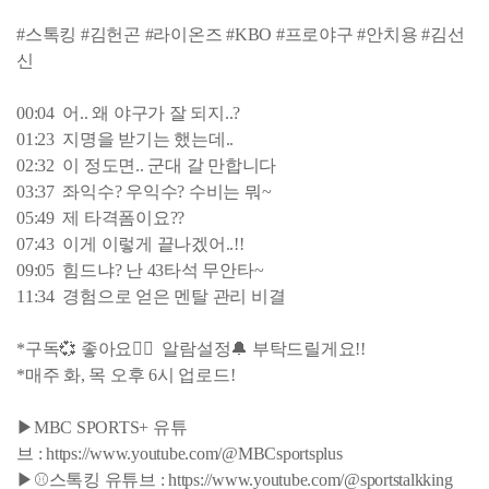
#스톡킹 #김헌곤 #라이온즈 #KBO #프로야구 #안치용 #김선
신
00:04 어.. 왜 야구가 잘 되지..?
01:23 지명을 받기는 했는데..
02:32 이 정도면.. 군대 갈 만합니다
03:37 좌익수? 우익수? 수비는 뭐~
05:49 제 타격폼이요??
07:43 이게 이렇게 끝나겠어..!!
09:05 힘드냐? 난 43타석 무안타~
11:34 경험으로 얻은 멘탈 관리 비결
*구독💞 좋아요👍🏻 알람설정🔔 부탁드릴게요!!
*매주 화, 목 오후 6시 업로드!
▶MBC SPORTS+ 유튜
브 : https://www.youtube.com/@MBCsportsplus
▶⚾스톡킹 유튜브 : https://www.youtube.com/@sportstalkking