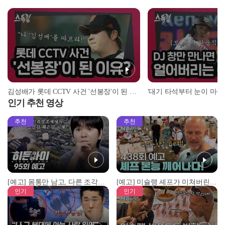
김성배가 롯데 CCTV 사건 '선봉장'이 된 이유? | #스톡킹 EP.12-4
인기 추천 영상
추천
추천
[예고] 몸통만 남고, 다른 조각은 어디에..? 시화호에서 드러난 충격적인 토막 살인사건!
[예고] 미슐랭 셰프가 미쳐버린 이유! 본능이 깨어난 사건은?
인기
인기