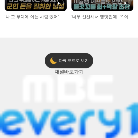
'나 그 부대에 아는 사람 있어' 아들뻘 군인에게 접근한 남성 l #히든아이 l #MBCevery1 l EP.94
'너무 신선해서 맹맛인데...?' 이탈리아 셰프들이 회 먹다 막장에 빠진 이유 l #어서와한국은처음이지 l #MBCevery1 l EP.437
다크 모드로 보기
채널
바로가기