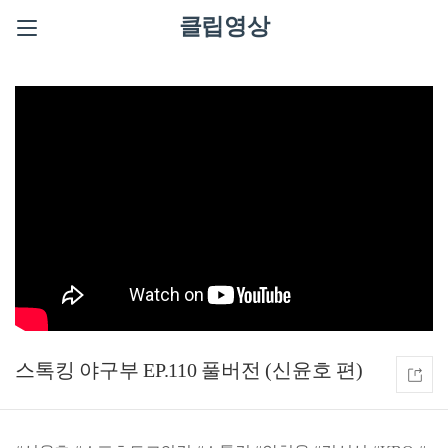
클립영상
스톡킹 야구부 EP.110 풀버전 (신윤호 편)