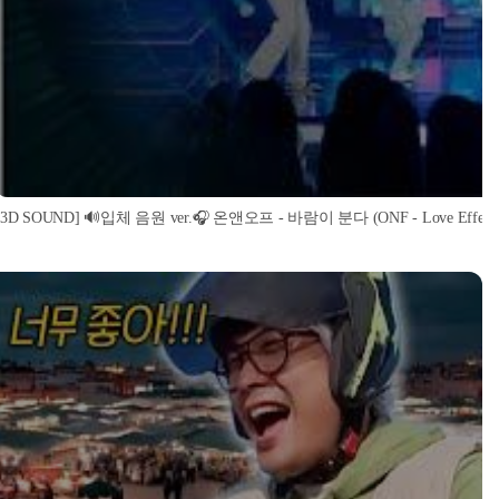
[3D SOUND] 🔊입체 음원 ver.🎧 온앤오프 - 바람이 분다 (ONF - Love Effect) (S