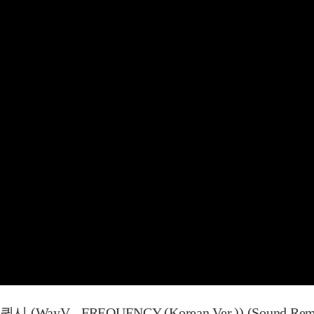
ayV - FREQUENCY (Korean Ver.)) (Sound Rema