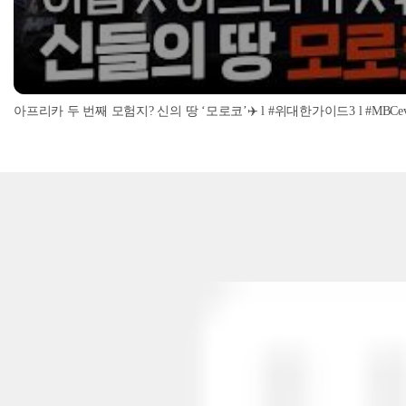
아프리카 두 번째 모험지? 신의 땅 ‘모로코’✈️ l #위대한가이드3 l #MBCevery