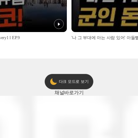
1 l EP.9
'나 그 부대에 아는 사람 있어' 아들뻘 군
다크 모드로 보기
채널
바로가기