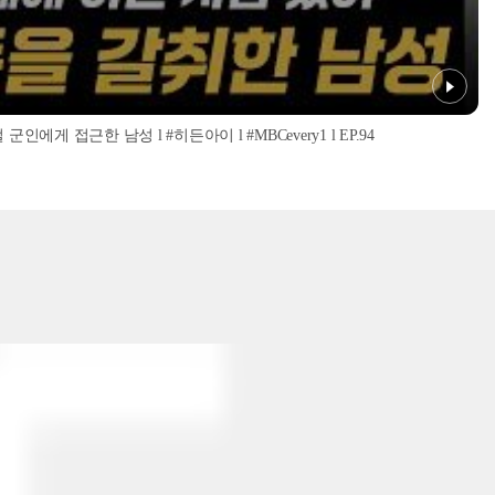
인에게 접근한 남성 l #히든아이 l #MBCevery1 l EP.94