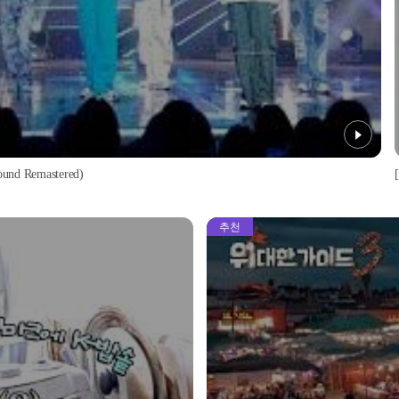
d Remastered)
추천