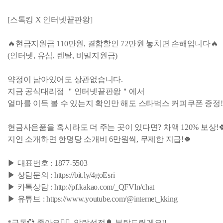
[스톡킹 X 인터넷끝판왕]
🔥현금지원금 110만원, 결합할인 72만원 놓치면 손해입니다🔥
(인터넷, 유심, 렌탈, 비밀지원금)
약정이 남아있어도 상관없습니다.
지금 공식대리점 ＂인터넷끝판왕＂에서
얼마를 이득 볼 수 있는지 확인만 해도 스타벅스 커피쿠폰 증정!
현금사은품을 혹시라도 더 주는 곳이 있다면? 차액 120% 보상!
지인 소개하면 한명당 소개비 6만원씩, 무제한 지급!🍀
▶ 대표번호 : 1877-5503
▶ 상담문의 : https://bit.ly/4goEsri
▶ 카톡상담 : http://pf.kakao.com/_QFVln/chat
▶ 유튜브 : https://www.youtube.com/@internet_kking
*구독💞 좋아요👍🏻 알람설정🔔 부탁드릴게요!!