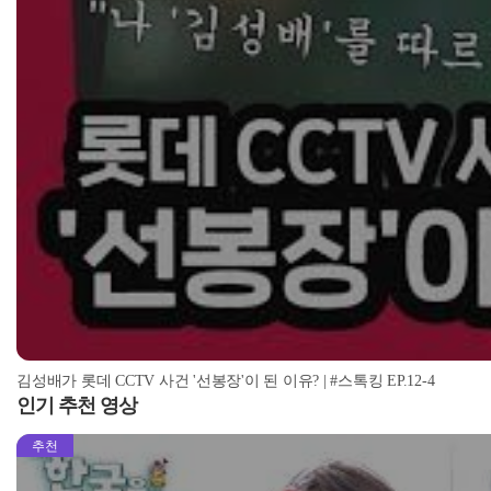
김성배가 롯데 CCTV 사건 '선봉장'이 된 이유? | #스톡킹 EP.12-4
인기 추천 영상
추천