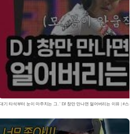
'대기 타석부터 눈이 마주치는 그..' DJ 창만 만나면 얼어버리는 이유 | #스톡킹 