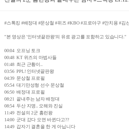
#스톡킹 #배정대 #문상철 #위즈 #KBO #프로야구 #안치용 #김
"본 영상은 '인터넷끝판왕'의 유료 광고를 포함하고 있습니다."
00:04 오프닝 토크
00:48 KT 위즈의 마법사들
01:48 최근 근황이..
03:56 PPL! 인터넷끝판왕
04:39 문상철 프로필
05:54 대기만성형 선수 문상철
06:50 배정대 프로필
08:21 끝내주는 남자 배정대
08:54 두산 지명.. 오해와 진실
11:49 전설의 2군 홈런왕
14:00 군대 갔다 오면 바뀐다고??
14:49 갑자기 결혼을 한 게 아닙니다