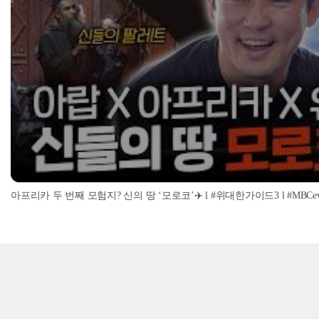
아프리카 두 번째 모험지? 신의 땅 ‘모로코’✈️ l #위대한가이드3 l #MBCevery