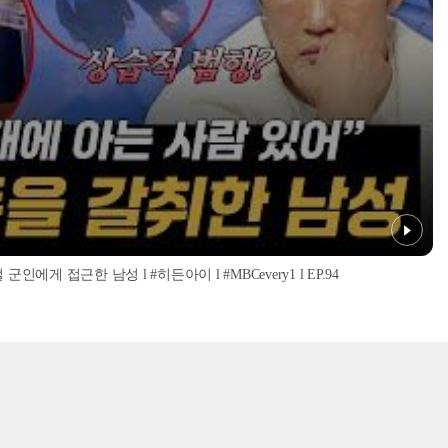
인에게 접근한 남성 l #히든아이 l #MBCevery1 l EP.94