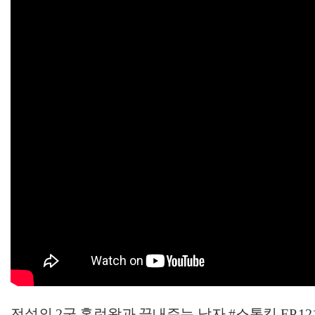
전설의 2군 홈런왕과 끝내주는 남자 #스톡킹 EP.121