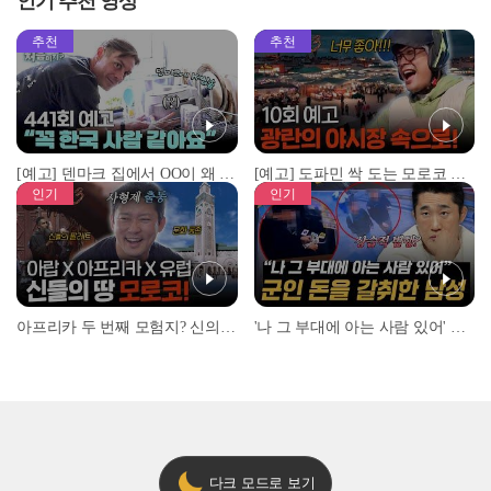
인기 추천 영상
추천
추천
[예고] 덴마크 집에서 OO이 왜 나와...? 이상할 정도로 한국을 사랑하는 우리 형을 제보합니다!
[예고] 도파민 싹 도는 모로코 야시장 투어!
인기
인기
아프리카 두 번째 모험지? 신의 땅 ‘모로코’✈️ l #위대한가이드3 l #MBCevery1 l EP.9
'나 그 부대에 아는 사람 있어' 아들뻘 군인에게 접근한 남성 l #히든아이 l #MBCevery1 l EP.94
다크 모드로 보기