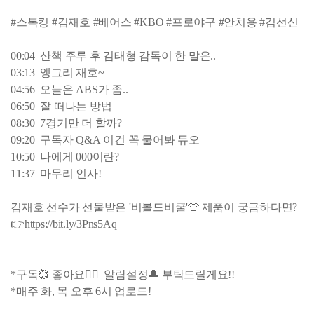
#스톡킹 #김재호 #베어스 #KBO #프로야구 #안치용 #김선신
00:04 산책 주루 후 김태형 감독이 한 말은..
03:13 앵그리 재호~
04:56 오늘은 ABS가 좀..
06:50 잘 떠나는 방법
08:30 7경기만 더 할까?
09:20 구독자 Q&A 이건 꼭 물어봐 듀오
10:50 나에게 000이란?
11:37 마무리 인사!
김재호 선수가 선물받은 '비볼드비쿨'👕 제품이 궁금하다면?
👉https://bit.ly/3Pns5Aq
*구독💞 좋아요👍🏻 알람설정🔔 부탁드릴게요!!
*매주 화, 목 오후 6시 업로드!