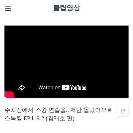
클립영상
주차장에서 스윙 연습을.. 저만 몰랐어요 #
스톡킹 EP.119-2 (김재호 편)