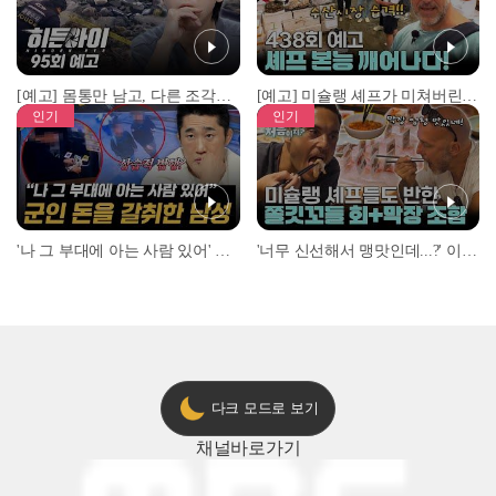
[예고] 몸통만 남고, 다른 조각은 어디에..? 시화호에서 드러난 충격적인 토막 살인사건!
[예고] 미슐랭 셰프가 미쳐버린 이유! 본능이 깨어난 사건은?
인기
인기
'나 그 부대에 아는 사람 있어' 아들뻘 군인에게 접근한 남성 l #히든아이 l #MBCevery1 l EP.94
'너무 신선해서 맹맛인데...?' 이탈리아 셰프들이 회 먹다 막장에 빠진 이유 l #어서와한국은처음이지 l #MBCevery1 l EP.437
다크 모드로 보기
채널
바로가기