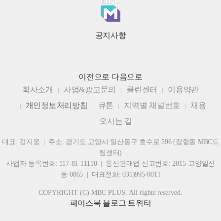
공지사항
이전으로
다음으로
회사소개
사업&광고문의
클린센터
이용약관
개인정보처리방침
큐톤
지역별 채널번호
채용
오시는 길
대표: 강지웅 | 주소: 경기도 고양시 일산동구 호수로 596 (장항동 MBC드
림센터)
사업자 등록번호: 117-81-11110 | 통신판매업 신고번호: 2015-고양일산
동-0865 | 대표전화: 031)995-0011
COPYRIGHT (C) MBC PLUS. All rights reserved.
페이스북
블로그
트위터