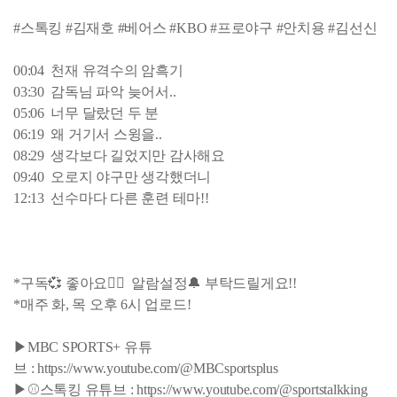
#스톡킹 #김재호 #베어스 #KBO #프로야구 #안치용 #김선신
00:04 천재 유격수의 암흑기
03:30 감독님 파악 늦어서..
05:06 너무 달랐던 두 분
06:19 왜 거기서 스윙을..
08:29 생각보다 길었지만 감사해요
09:40 오로지 야구만 생각했더니
12:13 선수마다 다른 훈련 테마!!
*구독💞 좋아요👍🏻 알람설정🔔 부탁드릴게요!!
*매주 화, 목 오후 6시 업로드!
▶MBC SPORTS+ 유튜
브 : https://www.youtube.com/@MBCsportsplus
▶⚾스톡킹 유튜브 : https://www.youtube.com/@sportstalkking