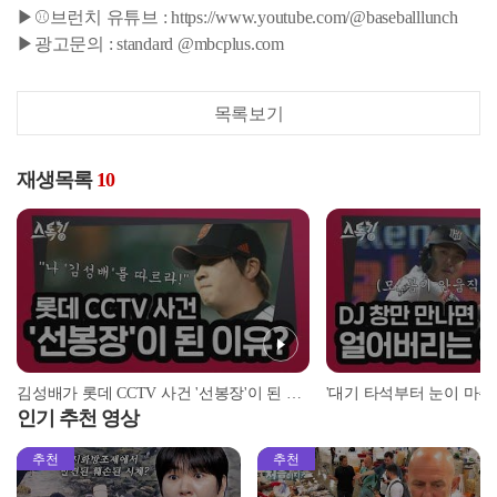
▶⚾브런치 유튜브 : https://www.youtube.com/@baseballlunch
▶광고문의 : standard @mbcplus.com
목록보기
재생목록
10
김성배가 롯데 CCTV 사건 '선봉장'이 된 이유? | #스톡킹 EP.12-4
인기 추천 영상
추천
추천