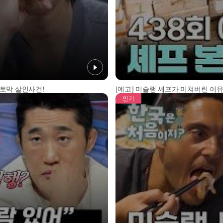
 토막 살인사건!
[예고] 미슐랭 셰프가 미쳐버린 이유
인기