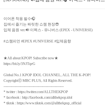
이어폰 착용 필수🎧
집에서 즐기는 짜릿한 쇼챔 현장😎
입체 음원 ver.🔊 이펙스 - 유니버스 (EPEX - UNIVERSE)
#쇼챔피언 #EPEX #UNIVERSE #입체음향
★All about KPOP! Subscribe now★
https://bit.ly/3NJTqeG
Global No.1 KPOP IDOL CHANNEL, ALL THE K-POP!
Copyrightⓒ MBC PLUS, All Rights Reserved.
------------------------------------------------------
* twitter : https://twitter.com/ALLTHEKPOP
* facebook : http://facebook.com/allthekpop.idol
* tiktok : https://www.tiktok.com/@allthekpop_official