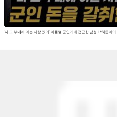
'나 그 부대에 아는 사람 있어' 아들뻘 군인에게 접근한 남성 l #히든아이 l #MBC