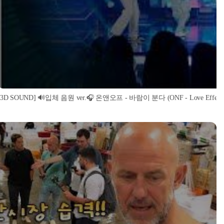
[3D SOUND] 🔊입체 음원 ver.🎧 온앤오프 - 바람이 분다 (ONF - Love Effect) (S