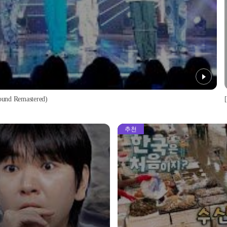
d Remastered)
추천