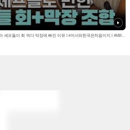
'너무 신선해서 맹맛인데...?' 이탈리아 셰프들이 회 먹다 막장에 빠진 이유 l #어서와한국은처음이지 l #MBCevery1 l EP.437