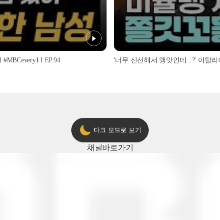
every1 l EP.94
다크 모드로 보기
채널
바로가기