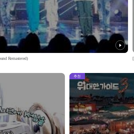
d Remastered)
추천