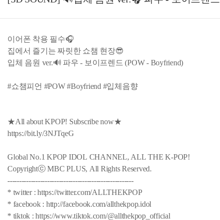
이어폰 착용 필수🎧
집에서 즐기는 짜릿한 쇼챔 현장😎
입체 음원 ver.🔊 파우 - 보이프렌드 (POW - Boyfriend)
#쇼챔피언 #POW #Boyfriend #입체음향
★All about KPOP! Subscribe now★
https://bit.ly/3NJTqeG
Global No.1 KPOP IDOL CHANNEL, ALL THE K-POP!
Copyrightⓒ MBC PLUS, All Rights Reserved.
------------------------------------------------------
* twitter : https://twitter.com/ALLTHEKPOP
* facebook : http://facebook.com/allthekpop.idol
* tiktok : https://www.tiktok.com/@allthekpop_official