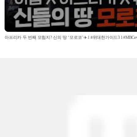
아프리카 두 번째 모험지? 신의 땅 ‘모로코’✈️ l #위대한가이드3 l #MBCevery