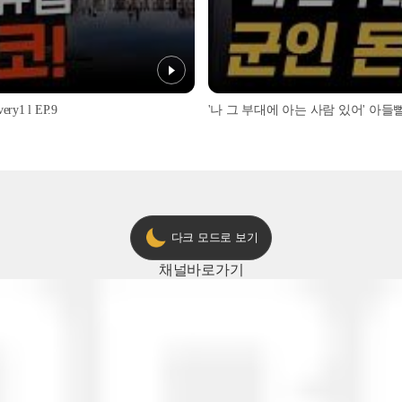
1 l EP.9
'나 그 부대에 아는 사람 있어' 아들뻘 군
다크 모드로 보기
채널
바로가기