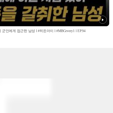
인에게 접근한 남성 l #히든아이 l #MBCevery1 l EP.94