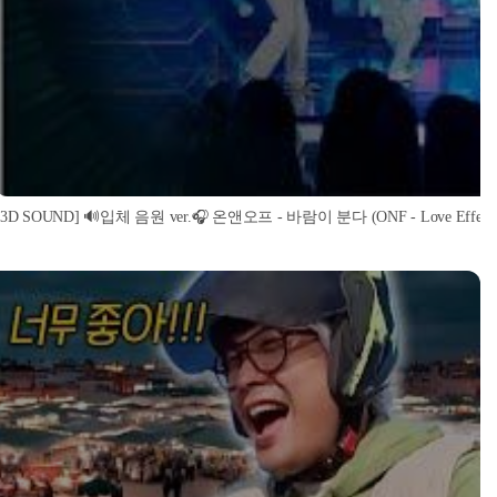
[3D SOUND] 🔊입체 음원 ver.🎧 온앤오프 - 바람이 분다 (ONF - Love Effect) (S