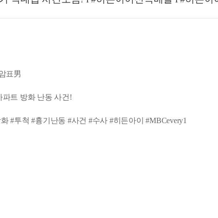
한 암표男
아파트 방화 난동 사건!
 #투척 #흉기난동 #사건 #수사 #히든아이 #MBCevery1