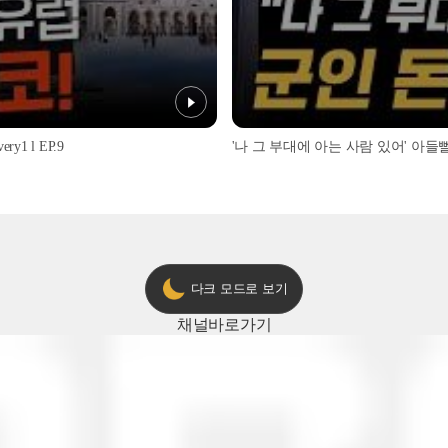
1 l EP.9
'나 그 부대에 아는 사람 있어' 아들뻘 군
다크 모드로 보기
채널
바로가기