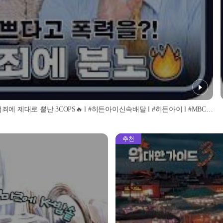
※분노주의※ 웃음소리가 기분 나쁘다고 폭행을 한다고😡?! 이상동기 범죄에 제대로 뿔난 3COPS🔥 l #히든아이신속배달 l #히든아이 l #MBCevery1 l EP.01
추천