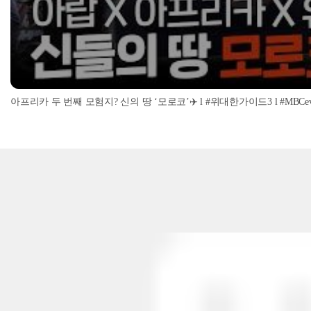
아프리카 두 번째 모험지? 신의 땅 ‘모로코’✈️ l #위대한가이드3 l #MBCevery