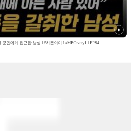
인에게 접근한 남성 l #히든아이 l #MBCevery1 l EP.94