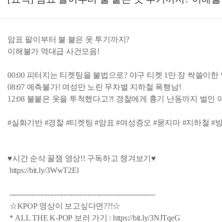
암표 팔이부터 불 붙은 옷 투기까지?
이해불가 역대급 사건모음!
00:00 피터지는 티켓팅을 불법으로? 야구 티켓 1만 장 싹쓸이
08:07 예측불가! 여성만 노린 무차별 지하철 폭행남!
12:08 불붙은 옷을 투척했다고?! 경찰에게 흉기 난동까지 벌인 
#실화기반 #경찰 #티켓팅 #암표 #여성증오 #묻지마 #지하철 #방화
♥시간 순삭 꿀잼 영상!! 구독하고 챙겨보기♥
https://bit.ly/3WwT2El
--------------------------------------------------------------
☆KPOP 영상이 보고싶다면??!☆
* ALL THE K-POP 보러 가기 : https://bit.ly/3NJTqeG