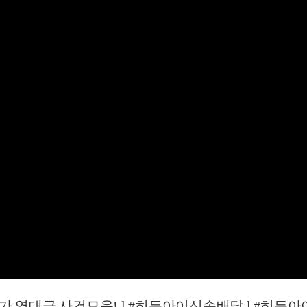
대급 사건모음! l #히든아이신속배달 l #히든아이 l #MB