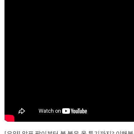
[요약] 암표 팔이부터 불 붙은 옷 투기까지? 이해불가 역