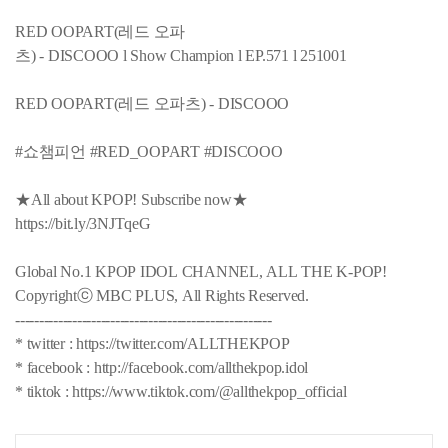
RED OOPART(레드 오파
츠) - DISCOOO l Show Champion l EP.571 l 251001
RED OOPART(레드 오파츠) - DISCOOO
#쇼챔피언 #RED_OOPART #DISCOOO
★All about KPOP! Subscribe now★
https://bit.ly/3NJTqeG
Global No.1 KPOP IDOL CHANNEL, ALL THE K-POP!
Copyrightⓒ MBC PLUS, All Rights Reserved.
------------------------------------------------------
* twitter : https://twitter.com/ALLTHEKPOP
* facebook : http://facebook.com/allthekpop.idol
* tiktok : https://www.tiktok.com/@allthekpop_official