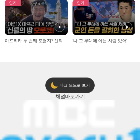
인기
인기
아프리카 두 번째 모험지? 신의 땅 ‘모로코’✈️ l #위대한가이드3 l #MBCevery1 l EP.9
'나 그 부대에 아는 사람 있어' 아들뻘 군인에게 접근한 남성 l #히든아이 l #MBCevery1 l EP.94
다크 모드로 보기
채널
바로가기