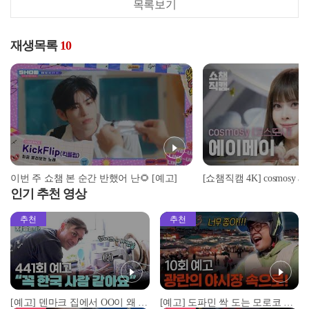
목록보기
재생목록
10
이번 주 쇼챔 본 순간 반했어 난🌻 [예고]
인기 추천 영상
추천
추천
[예고] 덴마크 집에서 OO이 왜 나와...? 이상할 정도로 한국을 사랑하는 우리 형을 제보합니다!
[예고] 도파민 싹 도는 모로코 야시장 투어!