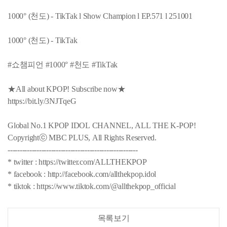
1000° (천도) - TikTak l Show Champion l EP.571 l 251001
1000° (천도) - TikTak
#쇼챔피언 #1000° #천도 #TikTak
★All about KPOP! Subscribe now★
https://bit.ly/3NJTqeG
Global No.1 KPOP IDOL CHANNEL, ALL THE K-POP!
Copyrightⓒ MBC PLUS, All Rights Reserved.
------------------------------------------------------
* twitter : https://twitter.com/ALLTHEKPOP
* facebook : http://facebook.com/allthekpop.idol
* tiktok : https://www.tiktok.com/@allthekpop_official
목록보기