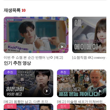
재생목록
10
이번 주 쇼챔 본 순간 반했어 난🌻 [예고]
인기 추천 영상
추천
추천
[예고] 몸통만 남고, 다른 조각은 어디에..? 시화호에서 드러난 충격적인 토막 살인사건!
[예고] 미슐랭 셰프가 미쳐버린 이유! 본능이 깨어난 사건은?
인기
인기