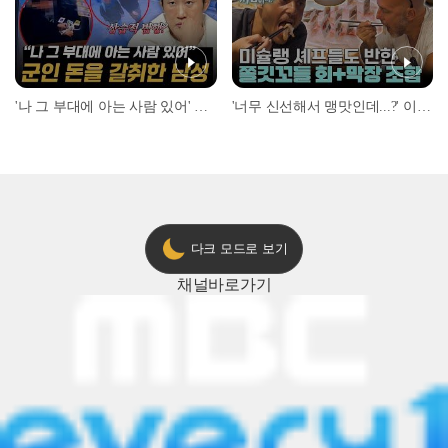
'나 그 부대에 아는 사람 있어' 아들뻘 군인에게 접근한 남성 l #히든아이 l #MBCevery1 l EP.94
'너무 신선해서 맹맛인데...?' 이탈리아 셰프들이 회 먹다 막장에 빠진 이유 l #어서와한국은처음이지 l #MBCevery1 l EP.437
다크 모드로 보기
채널
바로가기