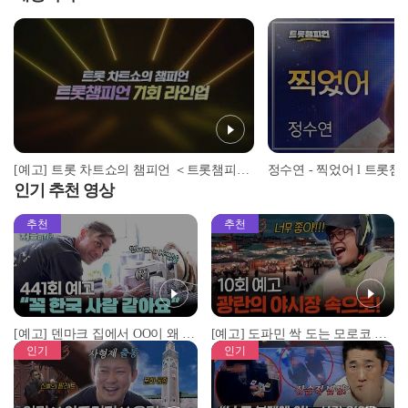
[예고] 트롯 차트쇼의 챔피언 ＜트롯챔피언＞ 71회 라인업 l 9월 25일 (목) 저녁 8시 MBC ON 방송
정수연 - 찍었어 l 트롯챔피언
인기 추천 영상
추천
추천
[예고] 덴마크 집에서 OO이 왜 나와...? 이상할 정도로 한국을 사랑하는 우리 형을 제보합니다!
[예고] 도파민 싹 도는 모로코 야시장 투어!
인기
인기