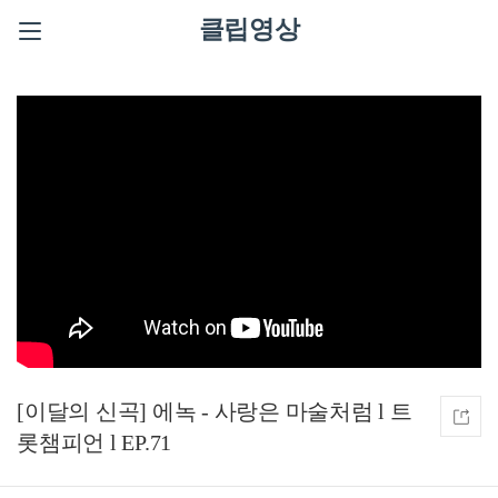
클립영상
[이달의 신곡] 에녹 - 사랑은 마술처럼 l 트
롯챔피언 l EP.71