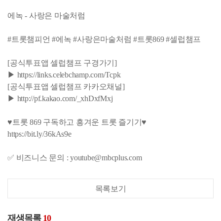
에녹 - 사랑은 마술처럼
#트롯챔피언 #에녹 #사랑은마술처럼 #트롯869 #셀럽챔프
[공식투표앱 셀럽챔프 구경가기]
▶ https://links.celebchamp.com/Tcpk
[공식투표앱 셀럽챔프 카카오채널]
▶ http://pf.kakao.com/_xhDxfMxj
♥트롯 869 구독하고 흥겨운 트롯 즐기기♥
https://bit.ly/36kAs9e
✅ 비즈니스 문의 : youtube@mbcplus.com
목록보기
재생목록
10