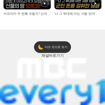
아프리카 두 번째 모험지? 신의 땅 ‘모로코’✈️ l #위대한가이드3 l #MBCevery1 l EP.9
'나 그 부대에 아는 사람 있어' 아들뻘 군인에게 접근한 남성 l #히든아이 l #MBCevery1 l EP.94
다크 모드로 보기
채널
바로가기