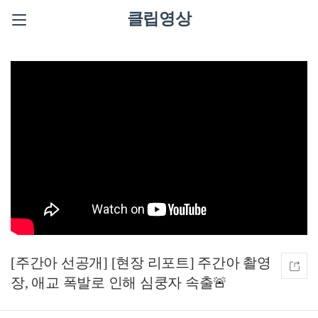
클립영상
[주간아 선공개] [현장 리포트] 주간아 촬영
장, 애교 폭발로 인해 심쿵자 속출🚨