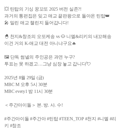
💥 틴탑의 기싱 꿍꼬또 2025 버전 실존?!
과거의 통편집은 잊고 애교 끝판왕으로 돌아온 틴탑👑
🎤 밀린 애교 챌린지 들어갑니다!
🐣 천지&창조의 오또케송 vs 🐶 니엘&리키의 내꼬해송
이건 거의 K-애교 대전 아니냐구요🔥
🖼 단독 썸넬의 주인공은 과연 누구?
투표는 못 하겠고…그냥 심장 놓고 갑니다💘
2025년 8월 29일 (금)
MBC M 오후 5시 30분
MBC every1 밤 11시 30분
＜주간아이돌＞ 본. 방. 사. 수!
#주간아이돌 #주간아 #틴탑 #TEEN_TOP #천지 #니엘 #리
키 #창조