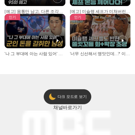
[예고] 몸통만 남고, 다른 조각은 어디에..? 시화호에서 드러난 충격적인 토막 살인사건!
[예고] 미슐랭 셰프가 미쳐버린 이유! 본능이 깨어난 사건은?
인기
인기
'나 그 부대에 아는 사람 있어' 아들뻘 군인에게 접근한 남성 l #히든아이 l #MBCevery1 l EP.94
'너무 신선해서 맹맛인데...?' 이탈리아 셰프들이 회 먹다 막장에 빠진 이유 l #어서와한국은처음이지 l #MBCevery1 l EP.437
다크 모드로 보기
채널
바로가기