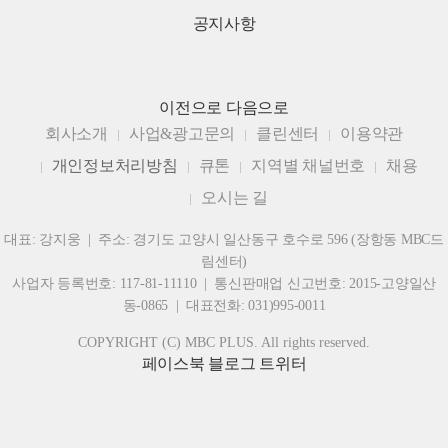
공지사항
이전으로
다음으로
회사소개
사업&광고문의
클린센터
이용약관
개인정보처리방침
큐톤
지역별 채널번호
채용
오시는 길
대표: 강지웅 | 주소: 경기도 고양시 일산동구 호수로 596 (장항동 MBC드
림센터)
사업자 등록번호: 117-81-11110 | 통신판매업 신고번호: 2015-고양일산
동-0865 | 대표전화: 031)995-0011
COPYRIGHT (C) MBC PLUS. All rights reserved.
페이스북
블로그
트위터