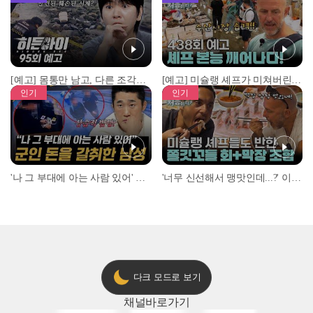
[예고] 몸통만 남고, 다른 조각은 어디에..? 시화호에서 드러난 충격적인 토막 살인사건!
[예고] 미슐랭 셰프가 미쳐버린 이유! 본능이 깨어난 사건은?
인기
인기
'나 그 부대에 아는 사람 있어' 아들뻘 군인에게 접근한 남성 l #히든아이 l #MBCevery1 l EP.94
'너무 신선해서 맹맛인데...?' 이탈리아 셰프들이 회 먹다 막장에 빠진 이유 l #어서와한국은처음이지 l #MBCevery1 l EP.437
다크 모드로 보기
채널
바로가기