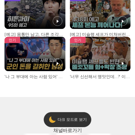
[예고] 몸통만 남고, 다른 조각은 어디에..? 시화호에서 드러난 충격적인 토막 살인사건!
[예고] 미슐랭 셰프가 미쳐버린 이유! 본능이 깨어난 사건은?
인기
인기
'나 그 부대에 아는 사람 있어' 아들뻘 군인에게 접근한 남성 l #히든아이 l #MBCevery1 l EP.94
'너무 신선해서 맹맛인데...?' 이탈리아 셰프들이 회 먹다 막장에 빠진 이유 l #어서와한국은처음이지 l #MBCevery1 l EP.437
다크 모드로 보기
채널
바로가기