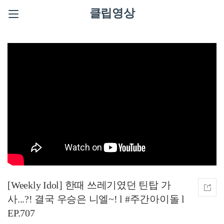
클립영상
[Weekly Idol] 한때 쓰레기였던 틴탑 가
사...?! 결국 우승은 니엘~! l #주간아이돌 l
EP.707