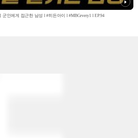
인에게 접근한 남성 l #히든아이 l #MBCevery1 l EP.94