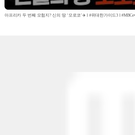
아프리카 두 번째 모험지? 신의 땅 ‘모로코’✈️ l #위대한가이드3 l #MBCevery