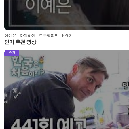
이예은 - 아찔하게 l 트롯챔피언 l EP.62
인기 추천 영상
추천