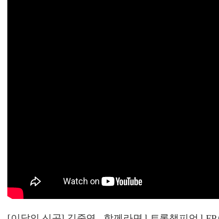
[이달의 신곡] 김중연 - 함께라면 l 트롯챔피언 l EP.