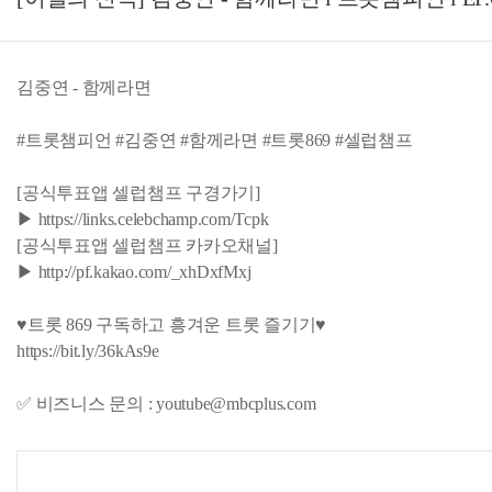
김중연 - 함께라면
#트롯챔피언 #김중연 #함께라면 #트롯869 #셀럽챔프
[공식투표앱 셀럽챔프 구경가기]
▶ https://links.celebchamp.com/Tcpk
[공식투표앱 셀럽챔프 카카오채널]
▶ http://pf.kakao.com/_xhDxfMxj
♥트롯 869 구독하고 흥겨운 트롯 즐기기♥
https://bit.ly/36kAs9e
✅ 비즈니스 문의 : youtube@mbcplus.com