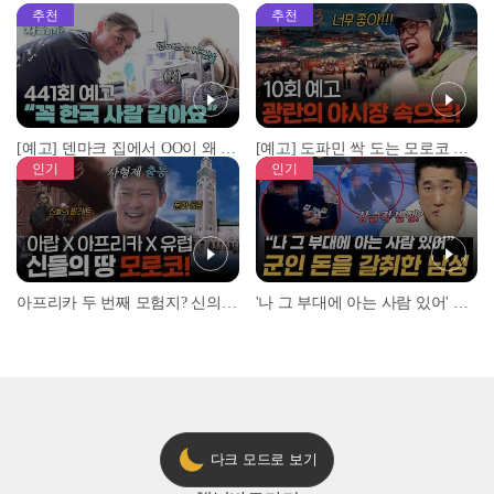
추천
추천
[예고] 덴마크 집에서 OO이 왜 나와...? 이상할 정도로 한국을 사랑하는 우리 형을 제보합니다!
[예고] 도파민 싹 도는 모로코 야시장 투어!
인기
인기
아프리카 두 번째 모험지? 신의 땅 ‘모로코’✈️ l #위대한가이드3 l #MBCevery1 l EP.9
'나 그 부대에 아는 사람 있어' 아들뻘 군인에게 접근한 남성 l #히든아이 l #MBCevery1 l EP.94
다크 모드로 보기