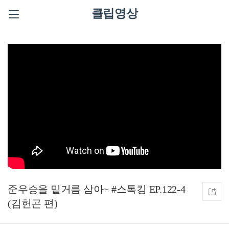
클립영상
준우승을 밑거름 삼아~ #스톡킹 EP.122-4
(김헌곤 편)