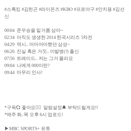
#스톡킹 #김헌곤 #라이온즈 #KBO #프로야구 #안치용 #김선
신
00:04 준우승을 밑거름 삼아~
02:34 아직도 생생한 2014 한국시리즈 5차전
04:29 역시.. 어마어마했던 삼성~
06:26 진실 혹은 거짓.. 이발병(?) 출신
07:56 트레이드.. 저는 그거 몰라요
09:04 나에게 000이란?
09:44 마무리 인사!
*구독💞 좋아요👍🏻 알람설정🔔 부탁드릴게요!!
*매주 화, 목 오후 6시 업로드!
▶MBC SPORTS+ 유튜